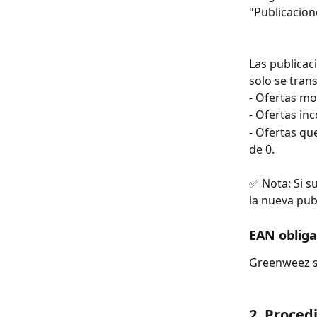
"Publicacion
Las publicac
solo se tran
- Ofertas mo
- Ofertas inc
- Ofertas qu
de 0.
✅ Nota: Si su
la nueva pub
EAN obliga
Greenweez s
2. Proced