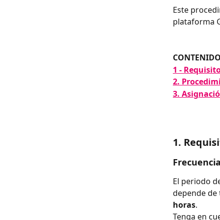
Este procedi
plataforma 
CONTENID
1 - Requisi
2. Procedim
3. Asignaci
1. Requis
Frecuencia
El periodo d
depende de t
horas
.
Tenga en cu