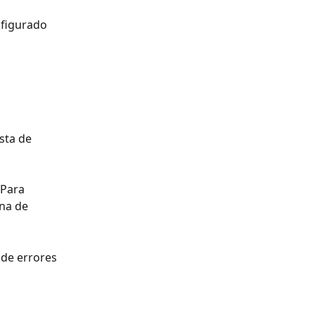
nfigurado 
sta de 
 Para 
na de 
de errores 