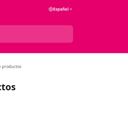
Español
e productos
ctos