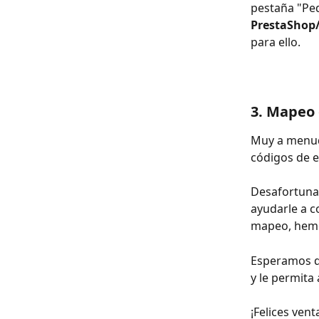
pestaña "Ped
PrestaSho
para ello.
3. Mapeo 
Muy a menudo
códigos de e
Desafortunad
ayudarle a c
mapeo, hemo
Esperamos q
y le permita
¡Felices vent