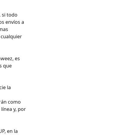
 si todo 
os envíos a 
mas 
 cualquier 
weez, es 
s que 
ie la 
erán como 
línea y, por 
P, en la 