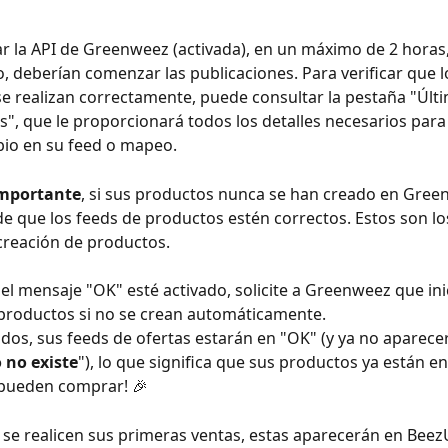
var la API de Greenweez (activada), en un máximo de 2 horas,
o, deberían comenzar las publicaciones. Para verificar que l
 realizan correctamente, puede consultar la pestaña "Últi
s", que le proporcionará todos los detalles necesarios para
bio en su feed o mapeo.
mportante
, si sus productos nunca se han creado en Green
e que los feeds de productos estén correctos. Estos son lo
creación de productos.
el mensaje "OK" esté activado, solicite a Greenweez que inic
productos si no se crean automáticamente.
dos, sus feeds de ofertas estarán en "OK" (y ya no aparec
 no existe
"), lo que significa que sus productos ya están en 
e pueden comprar! 🎉
 se realicen sus primeras ventas, estas aparecerán en BeezU