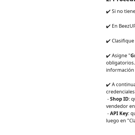
✔️ Si no tie
✔️ En BeezUP
✔️ Clasifiqu
✔️ Asigne "
G
obligatorios
información 
✔️ A continu
credenciales
 - 
Shop ID
: 
vendedor en 
 - 
API Key
: q
luego en "Cl