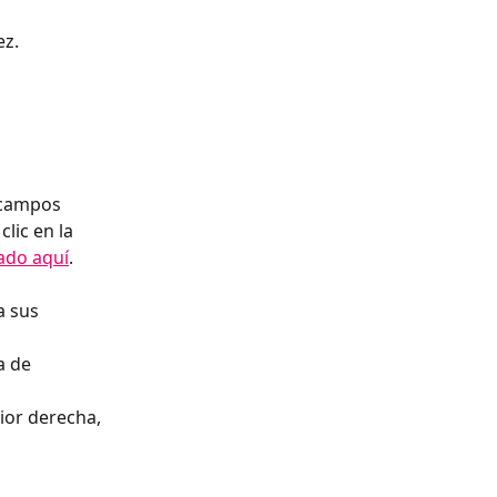
ez.
 campos 
lic en la 
ado aquí
.
a sus 
a de 
ior derecha, 