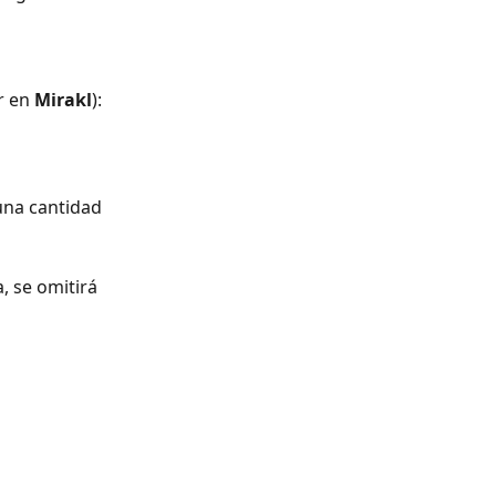
r en 
Mirakl
): 
una cantidad 
, se omitirá 