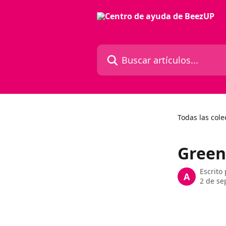
Ir al contenido principal
Buscar artículos...
Todas las cole
Green
Escrito
A
2 de se