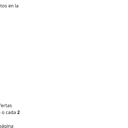
os en la 
fertas 
 
o cada 
2 
página 