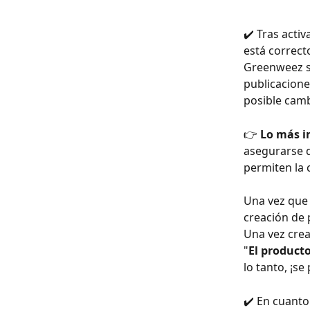
✔️ Tras acti
está correct
Greenweez se
publicacione
posible cam
👉 
Lo más i
asegurarse d
permiten la 
Una vez que 
creación de 
Una vez crea
"
El producto
lo tanto, ¡s
✔️ En cuanto