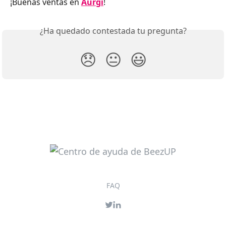
¡Buenas ventas en 
Aurgi
!
¿Ha quedado contestada tu pregunta?
😞
😐
😃
FAQ