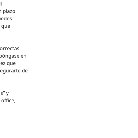
l 
n plazo 
uedes 
 que 
orrectas.
 póngase en 
ez que 
segurarte de 
s” y 
office, 