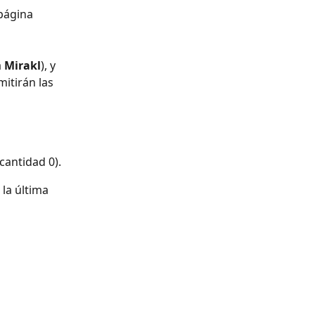
página 
 
Mirakl
), y 
itirán las 
cantidad 0).
la última 