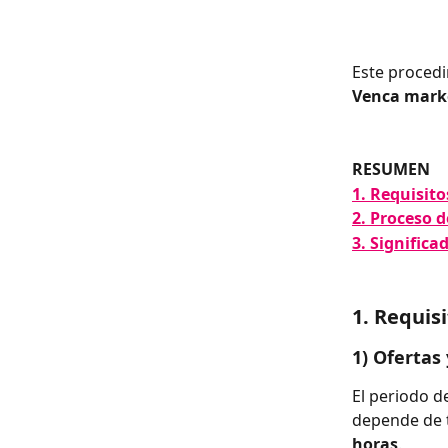
Este procedi
Venca mark
RESUMEN
1. Requisito
2. Proceso d
3. Significa
1. Requis
1) Ofertas
El periodo d
depende de t
horas
.