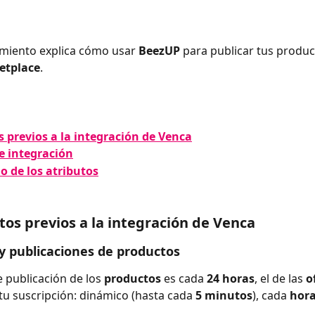
miento explica cómo usar 
BeezUP 
para publicar tus produc
etplace
.
s previos a la integración de Venca
e integración
do de los atributos
itos previos a la integración de Venca
 y publicaciones de productos
e publicación de los 
productos 
es cada 
24 horas
, el de las 
o
u suscripción: dinámico (hasta cada 
5 minutos
), cada 
hora