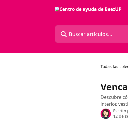
Ir al contenido principal
Buscar artículos...
Todas las cole
Venca
Descubre cóm
interior, ves
Escrito
12 de s