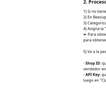
2. Proces
1) Si no tie
2) En Beezup
3) Categoriz
4) Asigna la 
⏩ Para obten
para obtener
5) Ve a la pe
- 
Shop ID
: q
vendedor en 
- 
API Key
: q
luego en "Cl