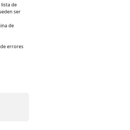
ista de 
ueden ser 
ina de 
de errores 