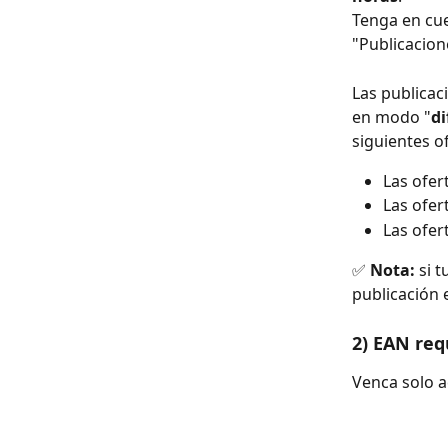
Tenga en cu
"Publicacion
Las publicac
en modo "
di
siguientes o
Las ofer
Las ofer
Las ofer
✅ 
Nota:
 si 
publicación 
2) EAN req
Venca solo 