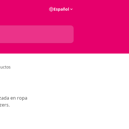
Español
ductos
zada en ropa
zers.