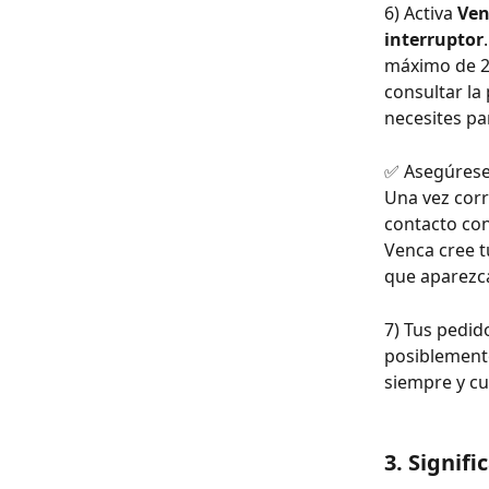
6) Activa 
Ven
interruptor
máximo de 2h
consultar la
necesites pa
✅ Asegúrese 
Una vez corr
contacto con
Venca cree t
que aparezca
7) Tus pedid
posiblemente
siempre y cu
3. Signifi