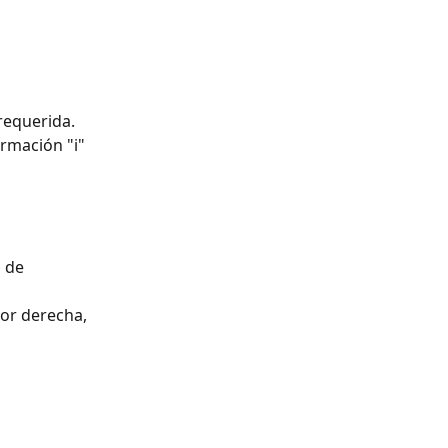
requerida. 
rmación "i" 
 de 
ior derecha, 