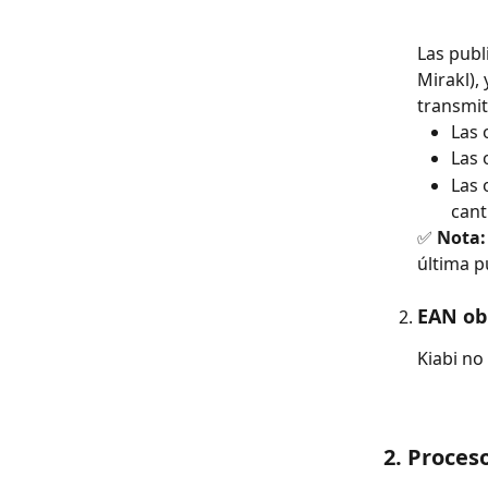
Las publ
Mirakl),
transmit
Las 
Las 
Las 
cant
✅ 
Nota:
última p
EAN obl
Kiabi no
2. Proces