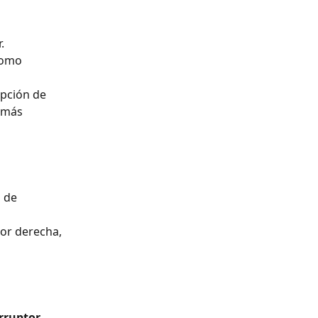
.
como 
ipción de 
 más 
 de 
ior derecha, 
erruptor
. 