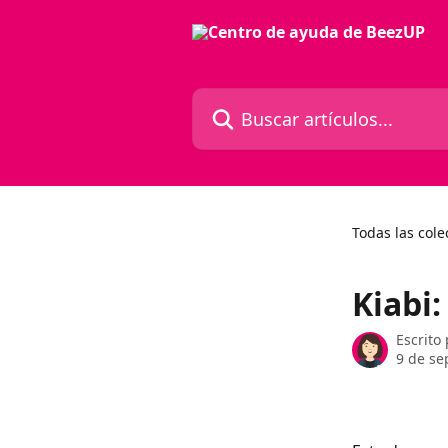
Ir al contenido principal
Buscar artículos...
Todas las cole
Kiabi:
Escrito
9 de se