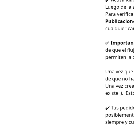
Luego de la 
Para verific
Publicacion
cualquier ca
✅ 
Importan
de que el flu
permiten la 
Una vez que 
de que no h
Una vez cread
existe"). ¡Es
✔️ Tus pedid
posiblemente
siempre y cu