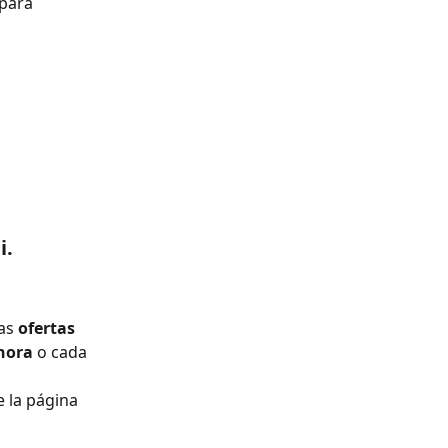
para 
i.
as 
ofertas 
hora 
o cada 
 la página 