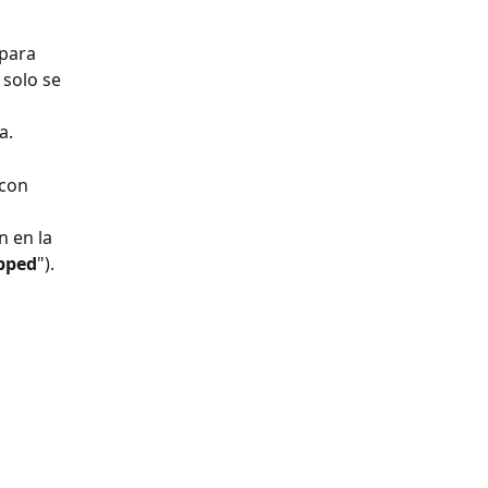
 para 
 solo se 
a.
con 
n en la 
pped
").