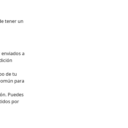
de tener un 
 enviados a 
dición 
po de tu 
 común para 
ión. Puedes 
tidos por 