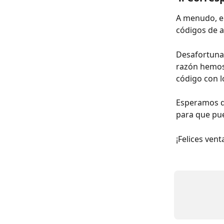
A menudo, en
códigos de a
Desafortunad
razón hemos
código con l
Esperamos qu
para que pue
¡Felices vent