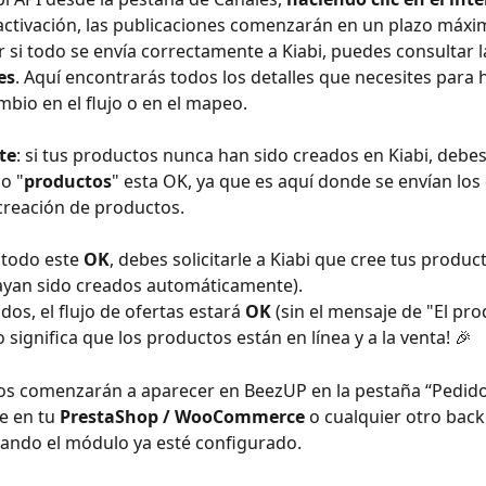
activación, las publicaciones comenzarán en un plazo máxi
ar si todo se envía correctamente a Kiabi, puedes consultar 
es
. Aquí encontrarás todos los detalles que necesites para 
mbio en el flujo o en el mapeo.
te
: si tus productos nunca han sido creados en Kiabi, debe
jo "
productos
" esta OK, ya que es aquí donde se envían los
creación de productos.
todo este 
OK
, debes solicitarle a Kiabi que cree tus produc
ayan sido creados automáticamente).
os, el flujo de ofertas estará 
OK 
(sin el mensaje de "El pr
to significa que los productos están en línea y a la venta! 🎉
os comenzarán a aparecer en BeezUP en la pestaña “Pedido
 en tu 
PrestaShop / WooCommerce
 o cualquier otro backo
ando el módulo ya esté configurado.