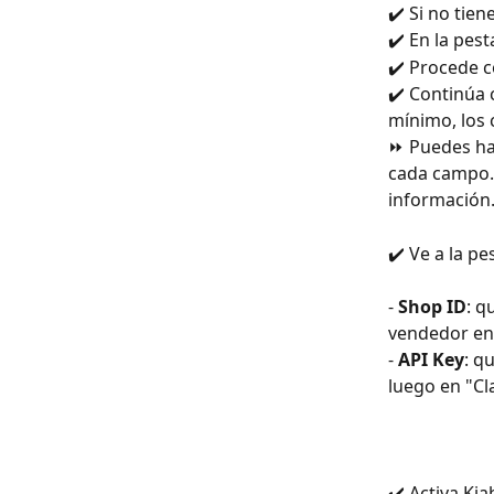
✔️ Si no tie
✔️ En la pest
✔️ Procede c
✔️ Continúa
mínimo, los 
⏩ Puedes hac
cada campo. 
información
✔️ Ve a la p
- 
Shop ID
: q
vendedor en 
- 
API Key
: q
luego en "Cl
✔️ Activa Kia