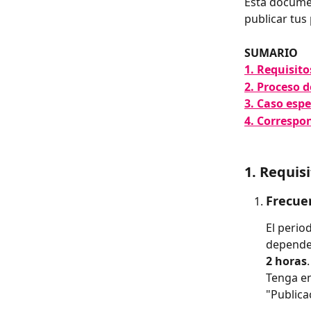
Esta documen
publicar tus
SUMARIO
1. Requisito
2. Proceso d
3. Caso esp
4. Correspo
1. Requis
Frecuen
El perio
depende 
2 horas
.
Tenga en
"Publica