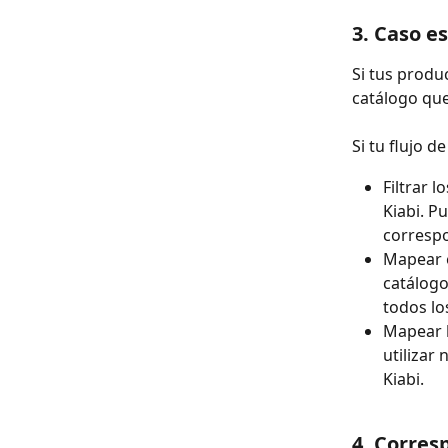
3. Caso e
Si tus produ
catálogo que
Si tu flujo d
Filtrar l
Kiabi. P
correspo
Mapear 
catálogo
todos lo
Mapear l
utilizar 
Kiabi.
4. Corres