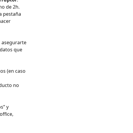
mo de 2h. 
la pestaña 
hacer 
s asegurarte 
 datos que 
tos (en caso 
oducto no 
s” y 
ffice, 