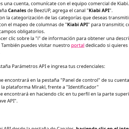
nes una cuenta, comunícate con el equipo comercial de Kiabi.
aña 
Canales
 de BeezUP,
agrega el canal "
Kiabi API
".
on la categorización de las categorías que deseas transmitir
 con el mapeo de columnas de "
Kiabi API
" para transmitir, 
campos obligatorios.
er clic sobre la "i" de información para obtener una descr
También puedes visitar nuestro 
portal
 dedicado si quieres
.
estaña Parámetros API e ingresa tus credenciales: 
ue encontrará en la pestaña "Panel de control" de su cuenta
la plataforma Mirakl, frente a "Identificador"
ue encontrará en haciendo clic en tu perfil en la parte super
ave API".
bi API desde la pestaña de Canales, 
haciendo clic en el int