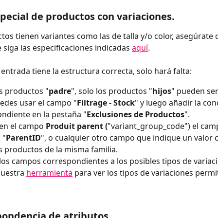
special de productos con variaciones.
ctos tienen variantes como las de talla y/o color, asegúrate 
 siga las especificaciones indicadas 
aquí
.
e entrada tiene la estructura correcta, solo hará falta:
os productos "
padre
", solo los productos "
hijos
" pueden ser
uedes usar el campo "
Filtrage - Stock
" y luego añadir la con
ndiente en la pestaña "
Exclusiones de Productos
".
en el campo 
Produit parent (
"variant_group_code") el cam
 "
ParentID
", o cualquier otro campo que indique un valor
s productos de la misma familia.
os campos correspondientes a los posibles tipos de variac
nuestra 
herramienta
 para ver los tipos de variaciones permi
pondencia de atributos