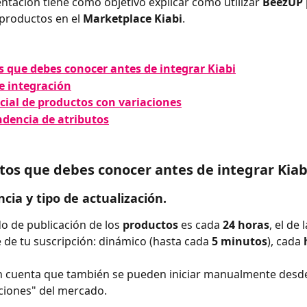
tación tiene como objetivo explicar cómo utilizar 
BeezUP 
 productos en el 
Marketplace Kiabi
.
s que debes conocer antes de integrar Kiabi
e integración
ecial de productos con variaciones
ndencia de atributos
itos que debes conocer antes de integrar Kiab
cia y tipo de actualización.
do de publicación de los 
productos 
es cada 
24 horas
, el de l
de tu suscripción: dinámico (hasta cada 
5 minutos
), cada 
 cuenta que también se pueden iniciar manualmente desde
ciones" del mercado.