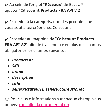
✔️ Au sein de l'onglet "
Réseaux
" de BeezUP, 
ajouter "
Cdiscount Products FRA API V.2
"
✔️ Procéder à la catégorisation des produits que 
vous souhaitez créer chez Cdiscount
✔️ Procéder au mapping de "
Cdiscount Products 
FRA API V.2
" afin de transmettre en plus des champs 
obligatoires les champs suivants :
ProductEan
SKU
brand
description
title
sellerPictureUrl1, sellerPictureUrl2
, etc
👉 Pour plus d'informations sur chaque champ, vous 
pouvez 
consulter la documentation