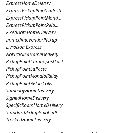
ExpressHomeDelivery
ExpressPickupPointLaPoste
ExpressPickupPointMond...
ExpressPickupPointRela...
FixedDateHomeDelivery
ImmediateVendorPickup
Livraison Express
NotTrackedHomeDelivery
PickupPointChronopostLock
PickupPointLaPoste
PickupPointMondialRelay
PickupPointRelaisColis
SamedayHomeDelivery
SignedHomeDelivery
SpecificRoomHomeDelivery
StandardPickupPointLaP...
TrackedHomeDelivery