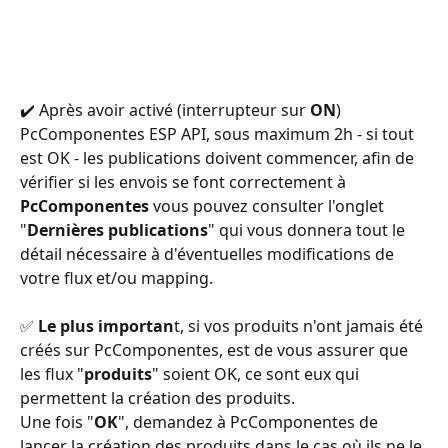
✔️ Après avoir activé (interrupteur sur 
ON
) 
PcComponentes ESP API, sous maximum 2h - si tout 
est OK - les publications doivent commencer, afin de 
vérifier si les envois se font correctement à 
PcComponentes
 vous pouvez consulter l'onglet 
"
Dernières publications
" qui vous donnera tout le 
détail nécessaire à d'éventuelles modifications de 
votre flux et/ou mapping.
✅ 
Le plus importan
t, si vos produits n'ont jamais été 
créés sur PcComponentes, est de vous assurer que 
les flux "
produits
" soient OK, ce sont eux qui 
permettent la création des produits.
Une fois "
OK
", demandez à PcComponentes de 
lancer la création des produits dans le cas où ils ne le 