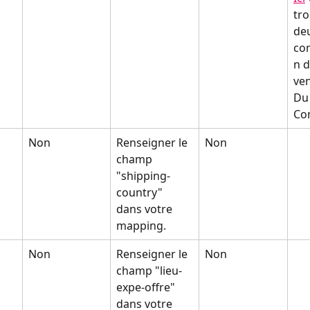
tro
de
co
n d
ve
Du
Co
Non
Renseigner le 
Non
champ 
"shipping-
country" 
dans votre 
mapping.
Non
Renseigner le 
Non
champ "lieu-
expe-offre" 
dans votre 