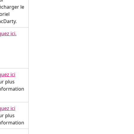
écharger le 
oriel 
cDarty.
quez ici.
quez ici
r plus 
information
quez ici
r plus 
information