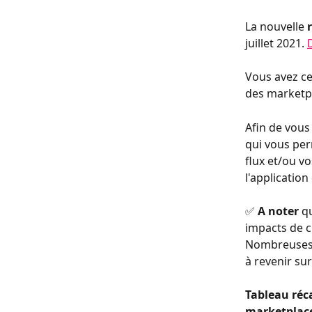
La nouvelle 
juillet 2021. 
Vous avez ce
des marketp
Afin de vous 
qui vous per
flux et/ou v
l'applicatio
✅
 A noter
 q
impacts de 
Nombreuses s
à revenir su
Tableau réca
marketplac