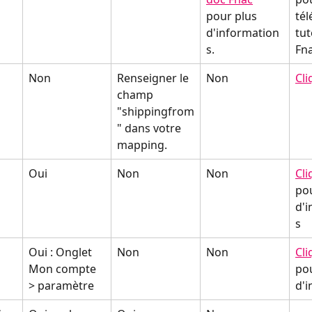
pour plus 
tél
d'information
tut
s.
Fna
Non
Renseigner le 
Non
Cli
champ 
"shippingfrom
" dans votre 
mapping.
Oui
Non
Non
Cli
pou
d'
s
Oui : Onglet 
Non
Non
Cli
Mon compte 
pou
> paramètre
d'