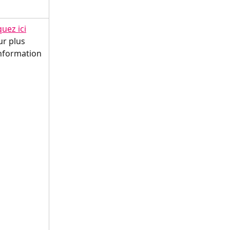
quez ici
r plus 
information