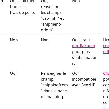
in
Oui,seulemen
Oui, 
Non
t pour les 
renseigner 
frais de ports
les champs 
"vat-lmfr" et 
"shipment-
origin"
Non
Non
Oui, lire la 
Lir
doc Rakuten
co
pour plus 
n 
d'information
s.
Oui
Renseigner le 
Oui, 
Cli
champ 
incompatible 
pou
"shippingfrom
avec BeezUP
co
" dans la page 
n f
de mapping
du 
co
Ici