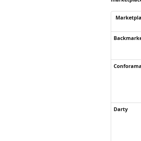
Marketpl
Backmark
Conforam
Darty