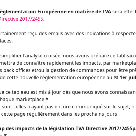
règlementation Européenne en matière de TVA
 sera effect
Directive 2017/2455.
rtainement reçu des emails avec des indications à respecter
laces.
simplifier l'analyse croisée, nous avons préparé ce tableau r
mettra de connaître rapidement les impacts, par marketplac
os back offices et/ou la gestion de commandes pour être prê
n de cette nouvelle réglementation européenne au 📅 
1er jui
ue ce tableau est mis à jour dès que nous avons connaissan
chaque marketplace.*
ont celles n'ayant pas encore communiqué sur le sujet, n'
r cette page régulièrement dans les prochains jours !
p des impacts de la législation TVA Directive 2017/2455p
e ⏬