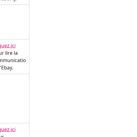
quez ici
r lire la 
mmunicatio
'Ebay.
quez ici
ur 