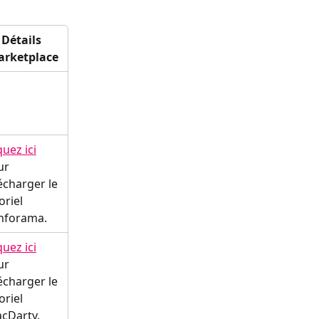
Détails 
rketplace
quez ici
ur 
écharger le 
oriel 
nforama.
quez ici
ur 
écharger le 
oriel 
cDarty.