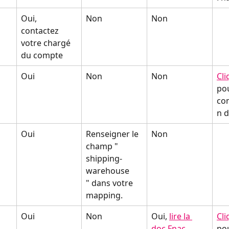
Oui, 
Non
Non
contactez 
votre chargé 
du compte
Oui
Non
Non
Cli
pou
co
n d
Oui
Renseigner le 
Non
champ "
shipping-
warehouse
" dans votre 
mapping.
Oui
Non
Oui, 
lire la 
Cli
doc Fnac
po