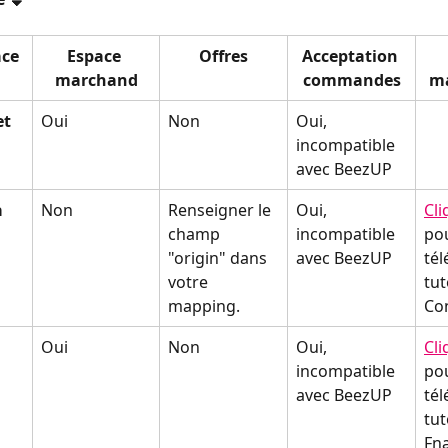
ace
Espace 
Offres
Acceptation 
marchand
commandes
ma
et
Oui
Non
Oui, 
incompatible 
avec BeezUP
a
Non
Renseigner le 
Oui, 
Cli
champ 
incompatible 
po
"origin" dans 
avec BeezUP
tél
votre 
tut
mapping.
Co
Oui
Non
Oui, 
Cli
incompatible 
po
avec BeezUP
tél
tut
Fna