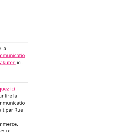
e la 
mmunicatio
Rakuten
 ici.
quez ici
r lire la 
mmunicatio
ait par Rue 
mmerce. 
 vous 