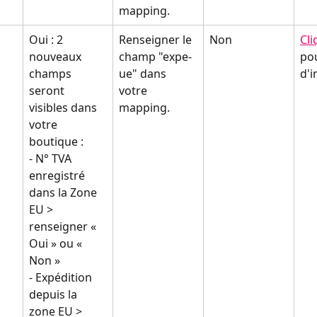
mapping.
Oui : 2 
Renseigner le 
Non
Cli
nouveaux 
champ "expe-
pou
champs 
ue" dans 
d'
seront 
votre 
visibles dans 
mapping.
votre 
boutique :
- N° TVA 
enregistré 
dans la Zone 
EU > 
renseigner « 
Oui » ou « 
Non »
- Expédition 
depuis la 
zone EU > 