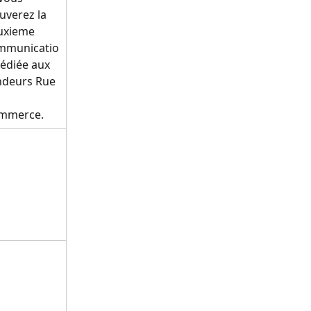
uverez la 
uxieme 
mmunicatio
édiée aux 
ndeurs Rue 
 
mmerce.