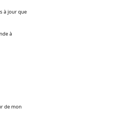
s à jour que 
nde à 
our de mon 