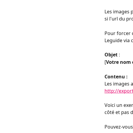
Les images p
si l'url du p
Pour forcer 
Leguide via c
Objet 
: 
[
Votre nom 
Contenu :
Les images a
http://expo
Voici un exe
côté et pas d
Pouvez-vous 