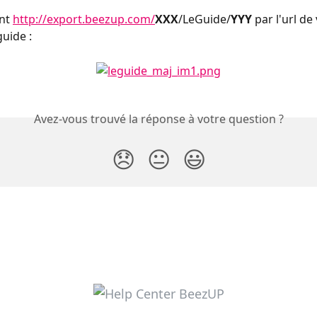
nt 
http://export.beezup.com/
XXX
/LeGuide/
YYY
 par l'url de
guide :
Avez-vous trouvé la réponse à votre question ?
😞
😐
😃