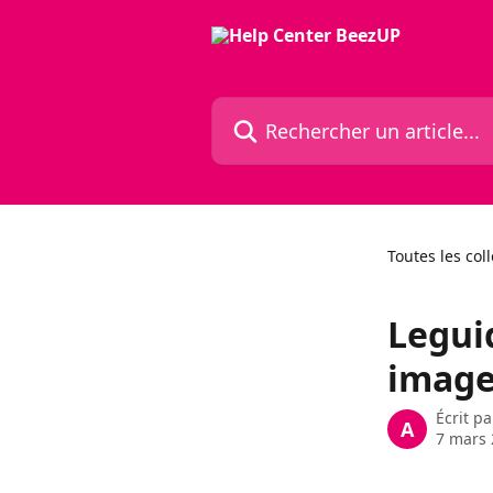
Passer au contenu principal
Rechercher un article...
Toutes les col
Legui
image
Écrit p
A
7 mars