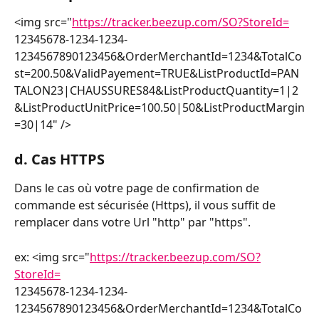
<img src="
https://tracker.beezup.com/SO?StoreId=
12345678-1234-1234-
1234567890123456&OrderMerchantId=1234&TotalCo
st=200.50&ValidPayement=TRUE&ListProductId=PAN
TALON23|CHAUSSURES84&ListProductQuantity=1|2
&ListProductUnitPrice=100.50|50&ListProductMargin
=30|14" />
d. Cas HTTPS
Dans le cas où votre page de confirmation de 
commande est sécurisée (Https), il vous suffit de 
remplacer dans votre Url "http" par "https".
ex: <img src="
https://tracker.beezup.com/SO?
StoreId=
12345678-1234-1234-
1234567890123456&OrderMerchantId=1234&TotalCo