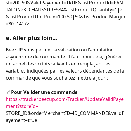
st=200.50&ValidPayement=TRUE&ListProductId=PAN
TALON23|CHAUSSURES84&ListProductQuantity=1|2
&ListProductUnitPrice=100.50|50&ListProductMargin
=30|14" />
e. Aller plus loin…
BeezUP vous permet la validation ou l’annulation 
asynchrone de commande. Il faut pour cela, générer 
un appel des scripts suivants en remplaçant les 
variables indiquées par les valeurs dépendantes de la 
commande que vous souhaitez mettre à jour :
✅ 
Pour Valider une commande
https://tracker.beezup.com/Tracker/UpdateValidPaye
ment?storeId=
STORE_ID&orderMerchantID=ID_COMMANDE&validP
ayement=true